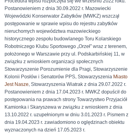
Procedura wpisu rozpoczęła się we wrześniu 2022 roku.
Postanowieniem z dnia 30.09.2022 r. Mazowiecki
Wojewódzki Konserwator Zabytków (MWKZ) wszczął
postępowanie w sprawie wpisu do rejestru zabytków
nieruchomych województwa mazowieckiego
historycznego zespołu budowlanego Toru Kolarskiego
Robotniczego Klubu Sportowego „Orzeł” wraz z terenem,
położonego w Warszawie przy ul. Podskarbińskiej 11, w
związku z wnioskiem organizacji społecznych
Stowarzyszenie Porozumienie dla Pragi, Stowarzyszenie
Kolonii Posłów i Senatorów PPS, Stowarzyszenia
Miasto
Jest Nasze
, Stowarzyszenia Wiatrak z dnia 29.07.2022 r.
Postanowieniem z dnia 17.04.2023 r. MWKZ dopuścił do
postępowania na prawach strony Towarzystwo Przyjaciół
Kamionka i Skaryszewa w związku z wnioskiem z dnia
13.10.2022 r. uzupełnionym w dniu 3.01.2023 r. Pismem z
dnia 19.04.2023 r. zawiadomiono o oględzinach obiektu
wyznaczonych na dzień 17.05.2023 r.