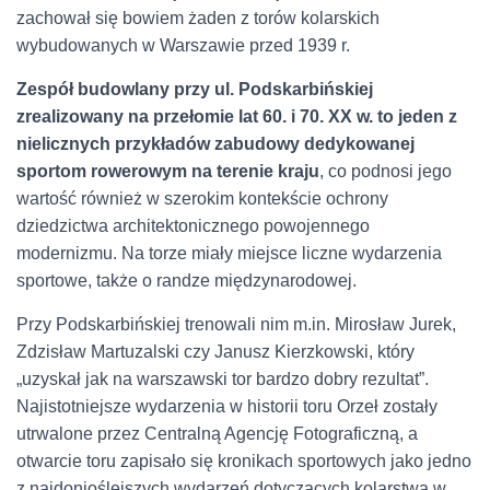
zachował się bowiem żaden z torów kolarskich
wybudowanych w Warszawie przed 1939 r.
Zespół budowlany przy ul. Podskarbińskiej
zrealizowany na przełomie lat 60. i 70. XX w. to jeden z
nielicznych przykładów zabudowy dedykowanej
sportom rowerowym na terenie kraju
, co podnosi jego
wartość również w szerokim kontekście ochrony
dziedzictwa architektonicznego powojennego
modernizmu. Na torze miały miejsce liczne wydarzenia
sportowe, także o randze międzynarodowej.
Przy Podskarbińskiej trenowali nim m.in. Mirosław Jurek,
Zdzisław Martuzalski czy Janusz Kierzkowski, który
„uzyskał jak na warszawski tor bardzo dobry rezultat”.
Najistotniejsze wydarzenia w historii toru Orzeł zostały
utrwalone przez Centralną Agencję Fotograficzną, a
otwarcie toru zapisało się kronikach sportowych jako jedno
z najdonioślejszych wydarzeń dotyczących kolarstwa w