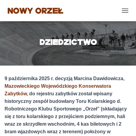
P
R
Z
E
Ł
DZIEDZICTWO
Ą
C
Z
N
A
W
9 października 2025 r. decyzją Marcina Dawidowicza,
I
G
Mazowieckiego Wojewódzkiego Konserwatora
A
Zabytków
, do rejestru zabytków został wpisany
C
historyczny zespół budowlany Toru Kolarskiego d.
J
Ę
Robotniczego Klubu Sportowego „Orzeł” (składający
się z toru kolarskiego z przejściem podziemnym, hali
wraz ze skrzydłem wschodnim, 4 kas biletowych i 2
bram wjazdowych wraz z terenem) położony w