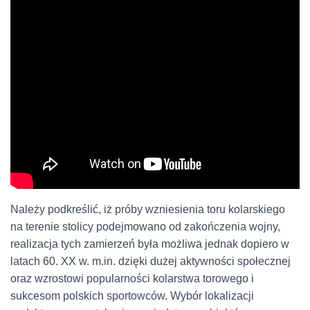
Należy podkreślić, iż próby wzniesienia toru kolarskiego
na terenie stolicy podejmowano od zakończenia wojny,
realizacja tych zamierzeń była możliwa jednak dopiero w
latach 60. XX w. m.in. dzięki dużej aktywności społecznej
oraz wzrostowi popularności kolarstwa torowego i
sukcesom polskich sportowców. Wybór lokalizacji